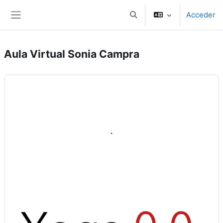
Salta al contenido principal
Acceder
Selector de búsqueda de e
Panel lateral
Aula Virtual Sonia Campra
.